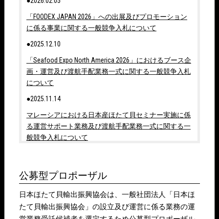
●2026.02.05
「FOODEX JAPAN 2026」への出展及びプロモーション
に係る事業に関する一般競争入札について
●2025.12.10
「Seafood Expo North America 2026」におけるブース企
画・運営及び渡航手配業務一式に関する一般競争入札
について
●2025.11.14
マレーシアにおける日本産ほたて貝セミナー実施に係
る運営サポート業務及び渡航手配業務一式に関する一
般競争入札について
●2025.07.15
「Seafood Expo Asia 2025」におけるブース調整・運
公募型プロポーザル
営、商談斡旋及び渡航手配に係る事業に関する一般競
争入札について
日本ほたて貝輸出振興協会は、一般社団法人「日本ほ
たて貝輸出振興協会」の設立及び運営に係る業務の運
●2025.06.30