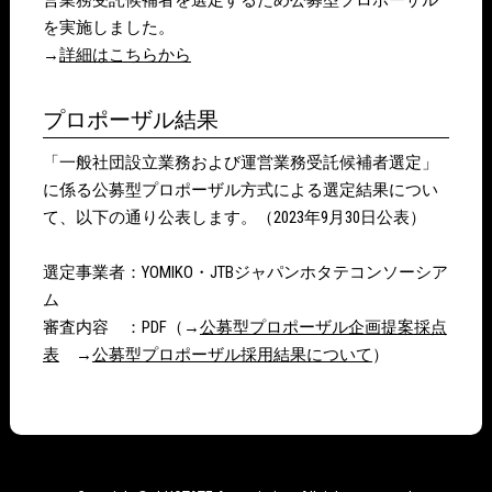
営業務受託候補者を選定するため公募型プロポーザル
ジャパンインターナショナルシーフードショーへの出
を実施しました。
展及び渡航手配に係る事業に関する一般競争入札につ
→
詳細はこちらから
いて
●2025.03.31
プロポーザル結果
大阪・関西万博に合わせたインバウンド向け日本産ほ
たて貝プロモーション事業に関する一般競争入札につ
「一般社団設立業務および運営業務受託候補者選定」
いて
に係る公募型プロポーザル方式による選定結果につい
て、以下の通り公表します。（2023年9月30日公表）
●2024.10.17
「Seafood Expo North America 2025」におけるブース企
選定事業者：YOMIKO・JTBジャパンホタテコンソーシア
画・運営及び渡航手配業務一式に関する一般競争入札
ム
について
審査内容 ：PDF（→
公募型プロポーザル企画提案採点
●2024.08.07
表
→
公募型プロポーザル採用結果について
）
海外バイヤーの国内日本ほたて貝生産地への招聘及び
プログラム策定に関する一般競争入札について
●2024.04.11
「Seafood Expo Global2024」におけるブース企画・運