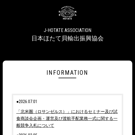
J-HOTATE ASSOCIATION
日本ほたて貝輸出振興協会
INFORMATION
●2026.07.01
「北米圏（ロサンゼルス）」におけるセミナー及び試
食商談会企画・運営及び渡航手配業務一式に関する一
般競争入札について