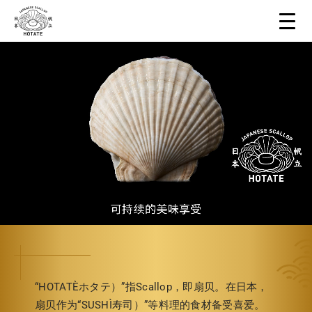
“HOTATE（ホタテ）”指Scallop，即扇贝。在日本，
扇贝作为“SUSHI（寿司）”等料理的食材备受喜爱。