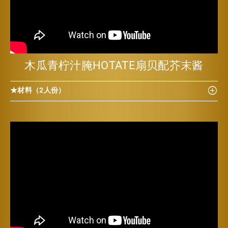
木瓜青柠汁腌HOTATE扇贝配芥末酱
★材料（2人份）