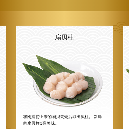
扇贝柱
将刚捕捞上来的扇贝去壳后取出贝柱。 新鲜
的扇贝柱Q弹美味。